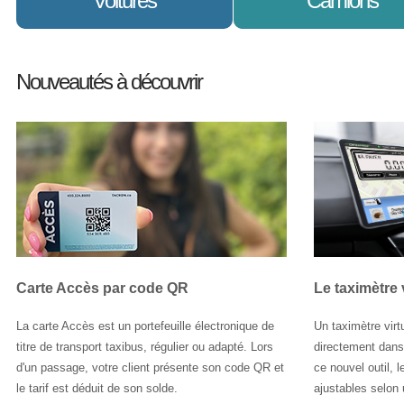
Voitures
Camions
Le SIV dans les véhicules tels
Le SIV dans les camion
Nouveautés à découvrir
que les taxis permet une
permet de mieux planifie
gestion et une répartition
l'horaire de chacun de v
efficace depuis votre centrale
véhicule versus celui de 
vers l'ensemble de votre flotte.
clients.
En savoir plus
En savoir plus
Carte Accès par code QR
Le taximètre 
La carte Accès est un portefeuille électronique de
Un taximètre virt
titre de transport taxibus, régulier ou adapté. Lors
directement dans 
d'un passage, votre client présente son code QR et
ce nouvel outil, 
le tarif est déduit de son solde.
ajustables selon