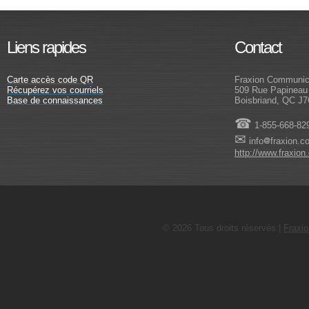
Liens rapides
Contact
Carte accès code QR
Fraxion Communica
Récupérez vos courriels
509 Rue Papineau
Base de connaissances
Boisbriand, QC J
☎
1-855-668-82
✉
info
fraxion.c
http://www.fraxion
©
2026 Tous droits réservés |
Fraxi